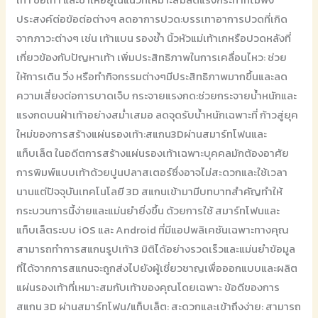
ประสงค์ต่อข้อต่อต่างๆ ลดอาการปวด:บรรเทาอาการปวดที่เกิด
จากภาวะต่างๆ เช่น เท้าแบน รองช้ำ นิ้วหัวแม่เท้าเกหรือปวดหลังที่
เกี่ยวข้องกับปัญหาเท้า เพิ่มประสิทธิภาพในการเคลื่อนไหว: ช่วย
ให้การเดิน วิ่ง หรือทำกิจกรรมต่างๆมีประสิทธิภาพมากขึ้นและลด
ความเสี่ยงต่อการบาดเจ็บ กระจายแรงกด:ช่วยกระจายน้ำหนักและ
แรงกดบนฝ่าเท้าอย่างสม่ำเสมอ ลดจุดรับน้ำหนักเฉพาะที่ ก้าวสู่ยุค
ใหม่ของการสร้างแผ่นรองเท้า:สแกน3Dผ่านสมาร์ทโฟนและ
แท็บเล็ต ในอดีตการสร้างแผ่นรองเท้าเฉพาะบุคคลมักต้องอาศัย
การพิมพ์แบบเท้าด้วยปูนปลาสเตอร์ซึ่งอาจไม่สะดวกและใช้เวลา
นานแต่ปัจจุบันเทคโนโลยี 3D สแกนเข้ามามีบทบาทสำคัญทำให้
กระบวนการนี้ง่ายและแม่นยำยิ่งขึ้น ด้วยการใช้ สมาร์ทโฟนและ
แท็บเล็ตระบบ iOS และ Android ที่มีแอปพลิเคชันเฉพาะทางคุณ
สามารถทำการสแกนรูปเท้า3 มิติได้อย่างรวดเร็วและแม่นยำข้อมูล
ที่ได้จากการสแกนจะถูกส่งไปยังผู้เชี่ยวชาญเพื่อออกแบบและผลิต
แผ่นรองเท้าที่เหมาะสมกับเท้าของคุณโดยเฉพาะ ข้อดีของการ
สแกน 3D ผ่านสมาร์ทโฟน/แท็บเล็ต: สะดวกและเข้าถึงง่าย: สามารถ