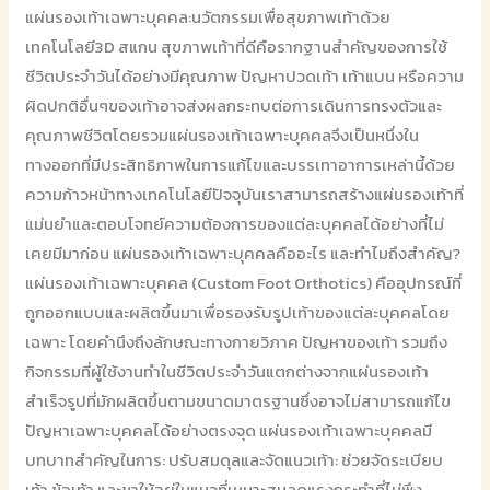
แผ่นรองเท้าเฉพาะบุคคล:นวัตกรรมเพื่อสุขภาพเท้าด้วย
เทคโนโลยี3D สแกน สุขภาพเท้าที่ดีคือรากฐานสำคัญของการใช้
ชีวิตประจำวันได้อย่างมีคุณภาพ ปัญหาปวดเท้า เท้าแบน หรือความ
ผิดปกติอื่นๆของเท้าอาจส่งผลกระทบต่อการเดินการทรงตัวและ
คุณภาพชีวิตโดยรวมแผ่นรองเท้าเฉพาะบุคคลจึงเป็นหนึ่งใน
ทางออกที่มีประสิทธิภาพในการแก้ไขและบรรเทาอาการเหล่านี้ด้วย
ความก้าวหน้าทางเทคโนโลยีปัจจุบันเราสามารถสร้างแผ่นรองเท้าที่
แม่นยำและตอบโจทย์ความต้องการของแต่ละบุคคลได้อย่างที่ไม่
เคยมีมาก่อน แผ่นรองเท้าเฉพาะบุคคลคืออะไร และทำไมถึงสำคัญ?
แผ่นรองเท้าเฉพาะบุคคล (Custom Foot Orthotics) คืออุปกรณ์ที่
ถูกออกแบบและผลิตขึ้นมาเพื่อรองรับรูปเท้าของแต่ละบุคคลโดย
เฉพาะ โดยคำนึงถึงลักษณะทางกายวิภาค ปัญหาของเท้า รวมถึง
กิจกรรมที่ผู้ใช้งานทำในชีวิตประจำวันแตกต่างจากแผ่นรองเท้า
สำเร็จรูปที่มักผลิตขึ้นตามขนาดมาตรฐานซึ่งอาจไม่สามารถแก้ไข
ปัญหาเฉพาะบุคคลได้อย่างตรงจุด แผ่นรองเท้าเฉพาะบุคคลมี
บทบาทสำคัญในการ: ปรับสมดุลและจัดแนวเท้า: ช่วยจัดระเบียบ
เท้า ข้อเท้า และขาให้อยู่ในแนวที่เหมาะสมลดแรงกระทำที่ไม่พึง