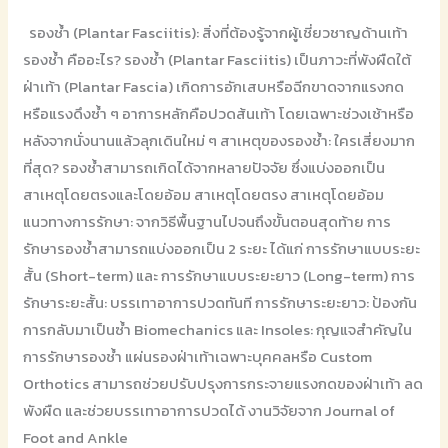
รองช้ำ (Plantar Fasciitis): สิ่งที่ต้องรู้จากผู้เชี่ยวชาญด้านเท้า
รองช้ำ คืออะไร? รองช้ำ (Plantar Fasciitis) เป็นภาวะที่พังผืดใต้
ฝ่าเท้า (Plantar Fascia) เกิดการอักเสบหรือฉีกขาดจากแรงกด
หรือแรงดึงซ้ำ ๆ อาการหลักคือปวดส้นเท้า โดยเฉพาะช่วงเช้าหรือ
หลังจากนั่งนานแล้วลุกเดินใหม่ ๆ สาเหตุของรองช้ำ: ใครเสี่ยงมาก
ที่สุด? รองช้ำสามารถเกิดได้จากหลายปัจจัย ซึ่งแบ่งออกเป็น
สาเหตุโดยตรงและโดยอ้อม สาเหตุโดยตรง สาเหตุโดยอ้อม
แนวทางการรักษา: จากวิธีพื้นฐานไปจนถึงขั้นตอนสุดท้าย การ
รักษารองช้ำสามารถแบ่งออกเป็น 2 ระยะ ได้แก่ การรักษาแบบระยะ
สั้น (Short-term) และ การรักษาแบบระยะยาว (Long-term) การ
รักษาระยะสั้น: บรรเทาอาการปวดทันที การรักษาระยะยาว: ป้องกัน
การกลับมาเป็นซ้ำ Biomechanics และ Insoles: กุญแจสำคัญใน
การรักษารองช้ำ แผ่นรองฝ่าเท้าเฉพาะบุคคลหรือ Custom
Orthotics สามารถช่วยปรับปรุงการกระจายแรงกดของฝ่าเท้า ลด
พังผืด และช่วยบรรเทาอาการปวดได้ งานวิจัยจาก Journal of
Foot and Ankle