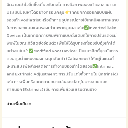
มีความเข้าใจลึกซึ้งเกี่ยวกับกลไกทางชีวภาพของเท้าและสามารถ
ประเมินปัญหาได้อย่างครอบคลุม
เทคนิคการออกแบบแผ่น
รองเท้า:Podiatrist หรือนักกายอุปกรณ์อาจใช้เทคนิคหลากหลาย
ในการออกแบบแผ่นรองเท้าเฉพาะบุคคล เช่น:
Inverted Bake
Device: เป็นเทคนิคการพิมพ์เท้าแบบดั้งเดิมที่ใช้การปรับแต่งแม่
พิมพ์ในขณะที่วัสดุยังอ่อนตัว เพื่อให้ได้รูปทรงที่รองรับอุ้งเท้าได้
อย่างแม่นยำ
Modified Root Device: เป็นแนวคิดที่มุ่งเน้นการ
ควบคุมตำแหน่งของกระดูกส้นเท้า (Calcaneus) ให้อยู่ในแนวที่
เหมาะสม เพื่อส่งผลต่อการทำงานของเท้าโดยรวม
Intrinsic
and Extrinsic Adjustment: การปรับแต่งทั้งภายใน (Intrinsic)
เช่น การเพิ่มหรือลดความหนาแน่นของวัสดุในบางส่วน และ
ภายนอก (Extrinsic) เช่น การเพิ่มส่วนเสริมด้านข้าง
อ่านเพิ่มเติม »
แผ่น