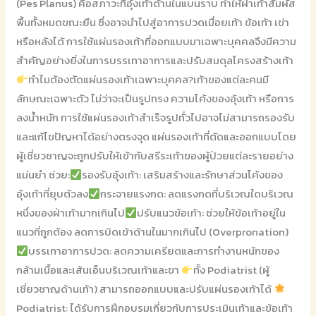
(Pes Planus) คือสภาวะที่อุ้งเท้าด้านในแบนราบ ทำให้ฝ่าเท้าสัมผัส
เฉพาะ
พื้นทั้งหมดขณะยืน ซึ่งอาจนำไปสู่อาการปวดเมื่อยเท้า ข้อเท้า เข่า
หรือหลังได้ การใช้แผ่นรองเท้าที่ออกแบบมาเฉพาะบุคคลจึงมีความ
สำคัญอย่างยิ่งในการบรรเทาอาการและปรับสมดุลโครงสร้างเท้า
ทำไมต้องตัดแผ่นรองเท้าเฉพาะบุคคล?เท้าของแต่ละคนมี
ลักษณะเฉพาะตัว ไม่ว่าจะเป็นรูปทรง ความโค้งของอุ้งเท้า หรือการ
ลงน้ำหนัก การใช้แผ่นรองเท้าสำเร็จรูปทั่วไปอาจไม่สามารถรองรับ
และแก้ไขปัญหาได้อย่างตรงจุด แผ่นรองเท้าที่ตัดและออกแบบโดย
ผู้เชี่ยวชาญจะถูกปรับให้เข้ากับสรีระเท้าของผู้ป่วยแต่ละรายอย่าง
แม่นยำ ช่วย:
รองรับอุ้งเท้า: เสริมสร้างและรักษาส่วนโค้งของ
อุ้งเท้าที่ยุบตัวลง
กระจายแรงกด: ลดแรงกดที่บริเวณใดบริเวณ
หนึ่งของฝ่าเท้ามากเกินไป
ปรับแนวข้อเท้า: ช่วยให้ข้อเท้าอยู่ใน
แนวที่ถูกต้อง ลดการบิดเข้าด้านในมากเกินไป (Overpronation)
บรรเทาอาการปวด: ลดความเครียดและการทำงานหนักของ
กล้ามเนื้อและเส้นเอ็นบริเวณเท้าและขา
ทั้ง Podiatrist (ผู้
เชี่ยวชาญด้านเท้า) สามารถออกแบบและปรับแผ่นรองเท้าได้
Podiatrist: ได้รับการฝึกอบรมเกี่ยวกับการประเมินเท้าและข้อเท้า