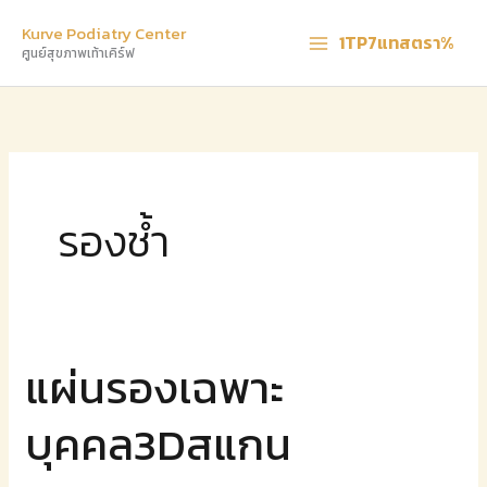
ข้าม
Kurve Podiatry Center
1TP7แทสตรา%
ไป
ศูนย์สุขภาพเท้าเคิร์ฟ
ยัง
เนื้อหา
รองช้ำ
แผ่นรองเฉพาะ
แผ่น
รอง
บุคคล3Dสแกน
เฉพาะ
บุคคล3Dสแกน