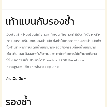
เท้าแบนกับรองช้ำ
เท้า
แบน
กับ
เจ็บส้นเท้า ( Heel pain) ภาวะเท้าแบน คือภาวะที่ มีอุ้งเท้าน้อย หรือ
รองช้ำ
เท้าแบนราบเรียบขณะลงน้ำหนัก ซึ่งทำให้เกิดการกระจายน้ำหนักทั่ว
ทั้งฝาเท้า หากท่านใดมีน้ำหนักมากหรือมีกิจกรรมที่ลงน้ำหนักมาก
เช่น เดินเยอะ วิ่งออกกำลังกายมาก ทาใหเกิดการใช้เท้ามากก็อาจ
ทำให้เกิดการเจ็บฝาเท้าได้ Download PDF. Facebook
Instagram Tiktok Whatsapp Line
อ่านเพิ่มเติม »
รองช้ำ
รองช้ำ