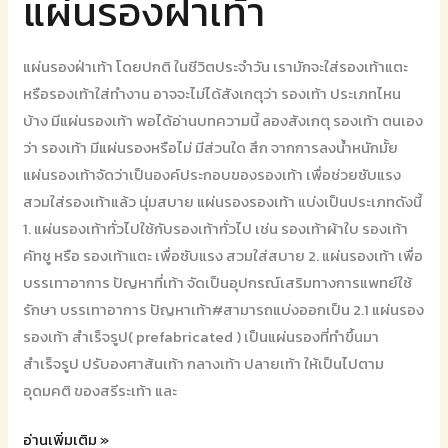
แผ่นรองฝาเท้า
รอง
ฝา
แผ่นรองฝ่าเท้า โดยปกติ ในชีวิตประจำวัน เรามักจะใส่รองเท้าแตะ
เท้า
หรือรองเท้าใส่ทำงาน อาจจะไม่ได้สังเกตุว่า รองเท้า ประเภทไหน
บ้าง มีแผ่นรองเท้า พอได้อ่านบทความนี้ ลองสังเกตุ รองเท้า ตนเอง
ว่า รองเท้า มีแผ่นรองหรือไม่ มีส่วนใด สึก จากการลงน้ำหนักมั้ย
แผ่นรองเท้าจัดว่าเป็นองค์ประกอบของรองเท้า เพื่อช่วยซับแรง
สวมใส่รองเท้าแล้ว นุ่มสบาย แผ่นรองรองเท้า แบ่งเป็นประเภทดังนี้
1. แผ่นรองเท้าทั่วไปใช้กับรองเท้าทั่วไป เช่น รองเท้าผ้าใบ รองเท้า
คัทชู หรือ รองเท้าแตะ เพื่อซับแรง สวมใส่สบาย 2. แผ่นรองเท้า เพื่อ
บรรเทาอาการ ปัญหาที่เท้า จัดเป็นอุปกรณ์เสริมทางการแพทย์ใช้
รักษา บรรเทาอาการ ปัญหาเท้า#สามารถแบ่งออกเป็น 2.1 แผ่นรอง
รองเท้า สำเร็จรูป( prefabricated ) เป็นแผ่นรองที่ทำขึ้นมา
สำเร็จรูป ปรับองศาส้นเท้า กลางเท้า ปลายเท้า ให้เป็นไปตาม
อุดมคติ ของสรีระเท้า และ
อ่านเพิ่มเติม »